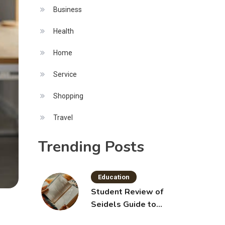
Business
Health
Home
Service
Shopping
Travel
Trending Posts
Education
Student Review of
Seidels Guide to
Physical Examination