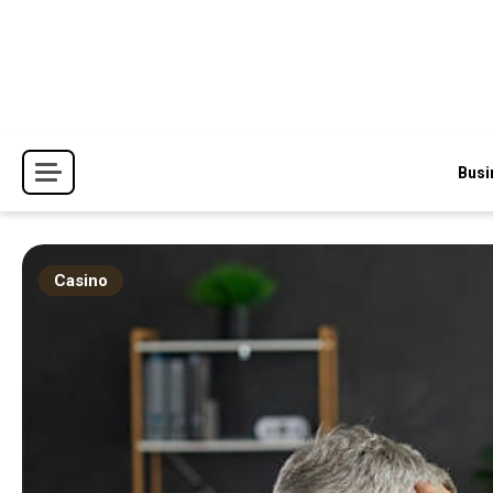
Skip
to
content
The Blessings and Costs
Haven Book Reviews
Busi
Casino