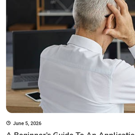
June 5, 2026