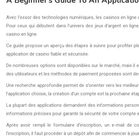
A Beginner’s Guide To An Applicatio
Avec l’essor des technologies numériques, les casinos en ligne 
Pour ceux qui débutent dans l’univers des jeux d’argent en lig
casino en ligne.
Ce guide propose un aperçu des étapes à suivre pour profiter ple
application de casino fiable et sécurisée.
De nombreuses options sont disponibles sur le marché, mais il est 
des utilisateurs et les méthodes de paiement proposées sont des é
Une recherche approfondie permet de s’orienter vers les meilleur
l’application choisie, la création d’un compte est la prochaine éta
La plupart des applications demandent des informations personnell
informations précises pour garantir la sécurité de votre compte et
Après avoir rempli le formulaire d’inscription, un e-mail de
l’inscription, il faut procéder à un dépôt afin de commencer à joue