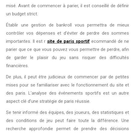
misé. Avant de commencer à parier, il est conseillé de définir
un budget strict.
Établir une gestion de bankroll vous permettra de mieux
contrôler vos dépenses et d’éviter de perdre des sommes
importantes. Il est r
site de paris sportif
ecommandé de ne
parier que ce que vous pouvez vous permettre de perdre, afin
de garder le plaisir du jeu sans risquer des difficultés
financières.
De plus, il peut être judicieux de commencer par de petites
mises pour se familiariser avec le fonctionnement du site et
des paris. L’analyse des événements sportifs est un autre
aspect clé d’une stratégie de paris réussie.
Se tenir informé des équipes, des joueurs, des statistiques et
des conditions de jeu peut faire toute la différence. Une
recherche approfondie permet de prendre des décisions