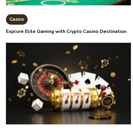
Casino
Explore Elite Gaming with Crypto Casino Destination