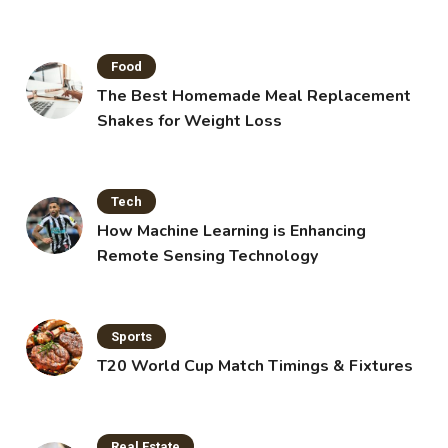
Food
The Best Homemade Meal Replacement
Shakes for Weight Loss
Tech
How Machine Learning is Enhancing
Remote Sensing Technology
Sports
T20 World Cup Match Timings & Fixtures
Real Estate