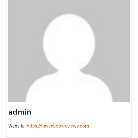
admin
Website:
https://havenbookreviews.com