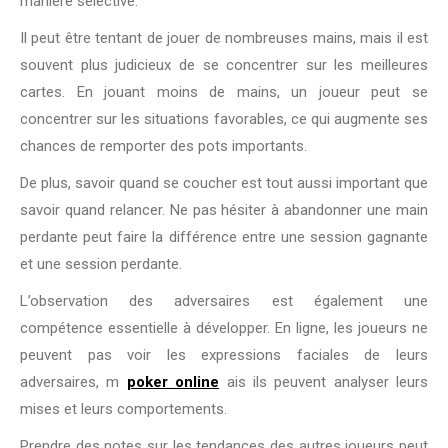
manière sélective.
Il peut être tentant de jouer de nombreuses mains, mais il est
souvent plus judicieux de se concentrer sur les meilleures
cartes. En jouant moins de mains, un joueur peut se
concentrer sur les situations favorables, ce qui augmente ses
chances de remporter des pots importants.
De plus, savoir quand se coucher est tout aussi important que
savoir quand relancer. Ne pas hésiter à abandonner une main
perdante peut faire la différence entre une session gagnante
et une session perdante.
L’observation des adversaires est également une
compétence essentielle à développer. En ligne, les joueurs ne
peuvent pas voir les expressions faciales de leurs
adversaires, m
poker online
ais ils peuvent analyser leurs
mises et leurs comportements.
Prendre des notes sur les tendances des autres joueurs peut