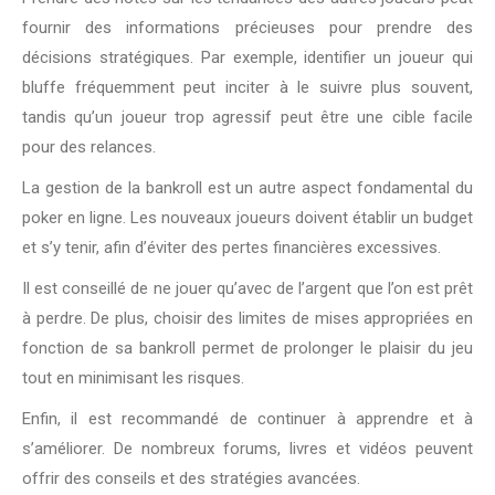
fournir des informations précieuses pour prendre des
décisions stratégiques. Par exemple, identifier un joueur qui
bluffe fréquemment peut inciter à le suivre plus souvent,
tandis qu’un joueur trop agressif peut être une cible facile
pour des relances.
La gestion de la bankroll est un autre aspect fondamental du
poker en ligne. Les nouveaux joueurs doivent établir un budget
et s’y tenir, afin d’éviter des pertes financières excessives.
Il est conseillé de ne jouer qu’avec de l’argent que l’on est prêt
à perdre. De plus, choisir des limites de mises appropriées en
fonction de sa bankroll permet de prolonger le plaisir du jeu
tout en minimisant les risques.
Enfin, il est recommandé de continuer à apprendre et à
s’améliorer. De nombreux forums, livres et vidéos peuvent
offrir des conseils et des stratégies avancées.