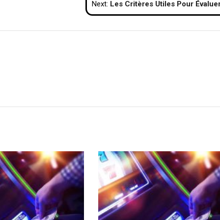
Next:
Les Critères Utiles Pour Évaluer Un Casino En Ligne Fran