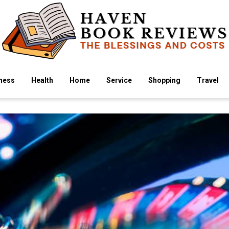
ness
Health
Home
Service
Shopping
Travel