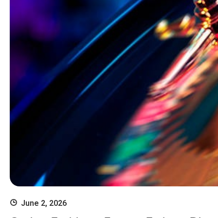
June 2, 2026