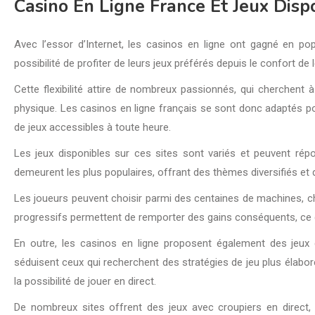
Casino En Ligne France Et Jeux Dis
Avec l’essor d’Internet, les casinos en ligne ont gagné en p
possibilité de profiter de leurs jeux préférés depuis le confort de
Cette flexibilité attire de nombreux passionnés, qui cherchent à
physique. Les casinos en ligne français se sont donc adaptés
de jeux accessibles à toute heure.
Les jeux disponibles sur ces sites sont variés et peuvent ré
demeurent les plus populaires, offrant des thèmes diversifiés et
Les joueurs peuvent choisir parmi des centaines de machines, ch
progressifs permettent de remporter des gains conséquents, ce q
En outre, les casinos en ligne proposent également des jeux d
séduisent ceux qui recherchent des stratégies de jeu plus élabo
la possibilité de jouer en direct.
De nombreux sites offrent des jeux avec croupiers en direct, 