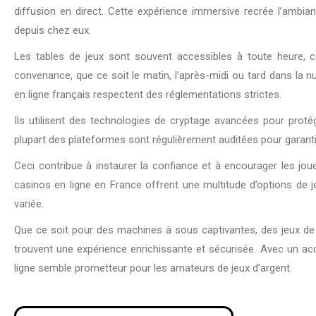
diffusion en direct. Cette expérience immersive recrée l’ambian
depuis chez eux.
Les tables de jeux sont souvent accessibles à toute heure, ce 
convenance, que ce soit le matin, l’après-midi ou tard dans la nu
en ligne français respectent des réglementations strictes.
Ils utilisent des technologies de cryptage avancées pour protég
plupart des plateformes sont régulièrement auditées pour garantir
Ceci contribue à instaurer la confiance et à encourager les jo
casinos en ligne en France offrent une multitude d’options de j
variée.
Que ce soit pour des machines à sous captivantes, des jeux de 
trouvent une expérience enrichissante et sécurisée. Avec un acc
ligne semble prometteur pour les amateurs de jeux d’argent.