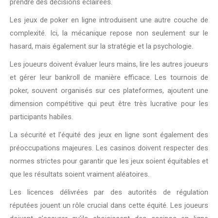
prendre des décisions éclairées.
Les jeux de poker en ligne introduisent une autre couche de
complexité. Ici, la mécanique repose non seulement sur le
hasard, mais également sur la stratégie et la psychologie.
Les joueurs doivent évaluer leurs mains, lire les autres joueurs
et gérer leur bankroll de manière efficace. Les tournois de
poker, souvent organisés sur ces plateformes, ajoutent une
dimension compétitive qui peut être très lucrative pour les
participants habiles.
La sécurité et l’équité des jeux en ligne sont également des
préoccupations majeures. Les casinos doivent respecter des
normes strictes pour garantir que les jeux soient équitables et
que les résultats soient vraiment aléatoires.
Les licences délivrées par des autorités de régulation
réputées jouent un rôle crucial dans cette équité. Les joueurs