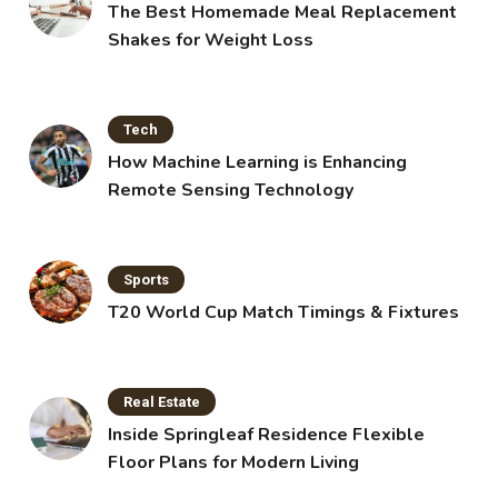
The Best Homemade Meal Replacement
Shakes for Weight Loss
Tech
How Machine Learning is Enhancing
Remote Sensing Technology
Sports
T20 World Cup Match Timings & Fixtures
Real Estate
Inside Springleaf Residence Flexible
Floor Plans for Modern Living