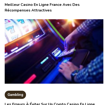
Meilleur Casino En Ligne France Avec Des
Récompenses Attractives
Gambling
Les Erreurs À Éviter Sur Un Crypto Casino En Ligne