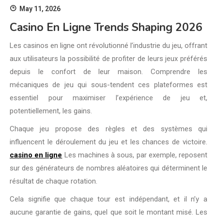
May 11, 2026
Casino En Ligne Trends Shaping 2026
Les casinos en ligne ont révolutionné l’industrie du jeu, offrant
aux utilisateurs la possibilité de profiter de leurs jeux préférés
depuis le confort de leur maison. Comprendre les
mécaniques de jeu qui sous-tendent ces plateformes est
essentiel pour maximiser l’expérience de jeu et,
potentiellement, les gains.
Chaque jeu propose des règles et des systèmes qui
influencent le déroulement du jeu et les chances de victoire.
casino en ligne
Les machines à sous, par exemple, reposent
sur des générateurs de nombres aléatoires qui déterminent le
résultat de chaque rotation.
Cela signifie que chaque tour est indépendant, et il n’y a
aucune garantie de gains, quel que soit le montant misé. Les