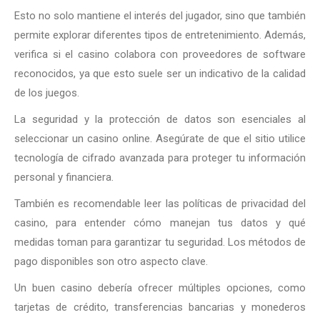
Esto no solo mantiene el interés del jugador, sino que también
permite explorar diferentes tipos de entretenimiento. Además,
verifica si el casino colabora con proveedores de software
reconocidos, ya que esto suele ser un indicativo de la calidad
de los juegos.
La seguridad y la protección de datos son esenciales al
seleccionar un casino online. Asegúrate de que el sitio utilice
tecnología de cifrado avanzada para proteger tu información
personal y financiera.
También es recomendable leer las políticas de privacidad del
casino, para entender cómo manejan tus datos y qué
medidas toman para garantizar tu seguridad. Los métodos de
pago disponibles son otro aspecto clave.
Un buen casino debería ofrecer múltiples opciones, como
tarjetas de crédito, transferencias bancarias y monederos