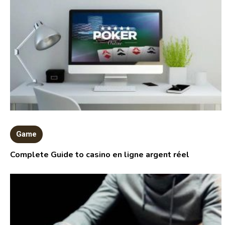
Game
Complete Guide to casino en ligne argent réel