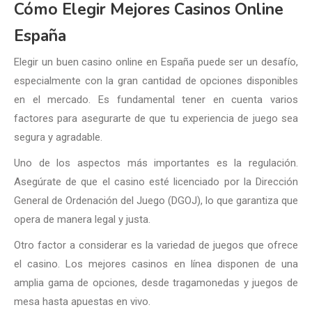
Cómo Elegir Mejores Casinos Online
España
Elegir un buen casino online en España puede ser un desafío,
especialmente con la gran cantidad de opciones disponibles
en el mercado. Es fundamental tener en cuenta varios
factores para asegurarte de que tu experiencia de juego sea
segura y agradable.
Uno de los aspectos más importantes es la regulación.
Asegúrate de que el casino esté licenciado por la Dirección
General de Ordenación del Juego (DGOJ), lo que garantiza que
opera de manera legal y justa.
Otro factor a considerar es la variedad de juegos que ofrece
el casino. Los mejores casinos en línea disponen de una
amplia gama de opciones, desde tragamonedas y juegos de
mesa hasta apuestas en vivo.