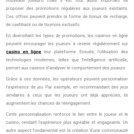
nouveaux joueurs, mais il est tout aussi important de
proposer des promotions régulières aux joueurs existants.
Ces offres peuvent prendre la forme de bonus de recharge,
de cashback ou de tournois exclusifs.
En diversifiant les types de promotions, les casinos en ligne
peuvent encourager les joueurs à revenir régulièrement sur
casino en ligne
leur plateforme. Ensuite, l’utilisation des
technologies modernes, telles que l’intelligence artificielle,
permet aux casinos d’analyser le comportement des joueurs.
Grâce à ces données, les opérateurs peuvent personnaliser
l’expérience de jeu. Par exemple, en recommandant des jeux
similaires à ceux que les joueurs ont déjà appréciés, ils
augmentent les chances de réengagement.
Cette personnalisation renforce le lien entre le joueur et le
casino, rendant l’expérience plus agréable et engageante. Un
autre aspect fondamental est la création d’une communauté