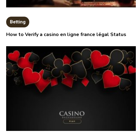
Betting
How to Verify a casino en ligne france légal Status