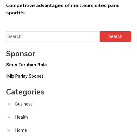
Competitive advantages of meilleurs sites paris
sportifs
Search
for:
Sponsor
Situs Taruhan Bola
IMix Parlay Sbobet
Categories
Business
Health
Home