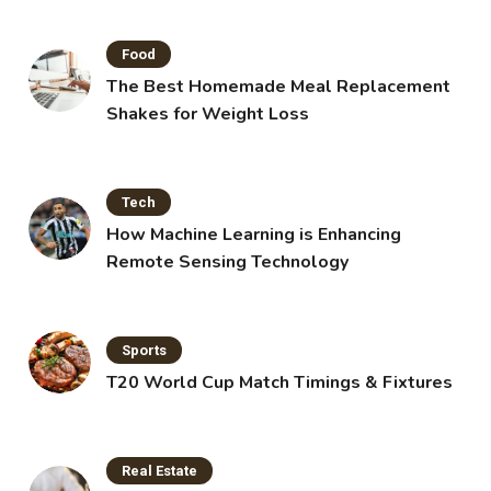
Food
The Best Homemade Meal Replacement
Shakes for Weight Loss
Tech
How Machine Learning is Enhancing
Remote Sensing Technology
Sports
T20 World Cup Match Timings & Fixtures
Real Estate