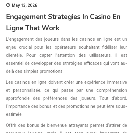
May 13, 2026
Engagement Strategies In Casino En
Ligne That Work
L’engagement des joueurs dans les casinos en ligne est un
enjeu crucial pour les opérateurs souhaitant fidéliser leur
clientèle. Pour capter l’attention des utilisateurs, il est
essentiel de développer des stratégies efficaces qui vont au-
delà des simples promotions.
Les casinos en ligne doivent créer une expérience immersive
et personnalisée, ce qui passe par une compréhension
approfondie des préférences des joueurs. Tout d’abord,
l’importance des bonus et des promotions ne peut être sous-
estimée.
Offrir des bonus de bienvenue attrayants permet d’attirer de