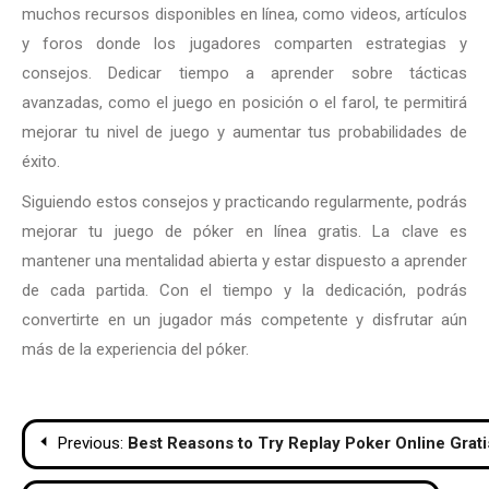
muchos recursos disponibles en línea, como videos, artículos
y foros donde los jugadores comparten estrategias y
consejos. Dedicar tiempo a aprender sobre tácticas
avanzadas, como el juego en posición o el farol, te permitirá
mejorar tu nivel de juego y aumentar tus probabilidades de
éxito.
Siguiendo estos consejos y practicando regularmente, podrás
mejorar tu juego de póker en línea gratis. La clave es
mantener una mentalidad abierta y estar dispuesto a aprender
de cada partida. Con el tiempo y la dedicación, podrás
convertirte en un jugador más competente y disfrutar aún
más de la experiencia del póker.
Post
Previous:
Best Reasons to Try Replay Poker Online Grati
navigation