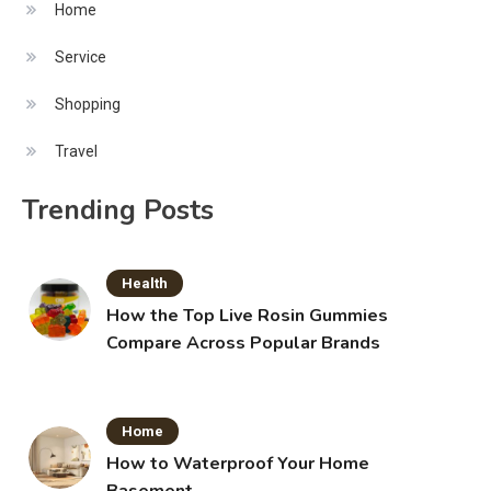
Home
Service
Shopping
Travel
Trending Posts
Health
How the Top Live Rosin Gummies
Compare Across Popular Brands
Home
How to Waterproof Your Home