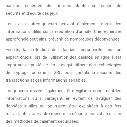
casinos respectent des normes strictes en matière de
sécurité et d’équité des jeux.
Les avis d’autres joueurs peuvent également fournir des
informations utiles sur la réputation d’un site. Une recherche
approfondie peut ainsi prévenir de nombreuses déconvenues.
Ensuite, la protection des données personnelles est un
aspect crucial lors de l’utilisation des casinos en ligne. Il est
important de privilégier les sites qui utilisent des technologies
de cryptage, comme le SSL, pour garantir la sécurité des
transactions et des informations sensibles.
Les joueurs doivent également être vigilants concernant les
informations qu’ils partagent, en évitant de divulguer des
données inutiles qui pourraient être exploitées à des fins
malveillantes. Une autre mesure de sécurité consiste à utiliser
des méthodes de paiement sécurisées.