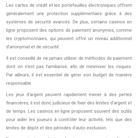
Les cartes de crédit et les portefeuilles électroniques offrent
généralement une protection supplémentaire grâce à des
systèmes de sécurité avancés. De plus, certains casinos en
ligne proposent des options de paiement anonymes, comme
les cryptomonnaies, qui peuvent offrir un niveau additionnel
d’anonymat et de sécurité.
Il est conseillé de ne jamais utiliser de méthodes de paiement
dont on n’est pas familiarisé, afin de minimiser les risques.
Par ailleurs, il est essentiel de gérer son budget de manière
responsable.
Les jeux d’argent peuvent rapidement mener à des pertes
financières, il est donc judicieux de fixer des limites d’argent et
de temps. Les casinos en ligne proposent souvent des outils
pour aider les joueurs à contrôler leur activité, tels que des
limites de dépôt et des périodes d’auto-exclusion.