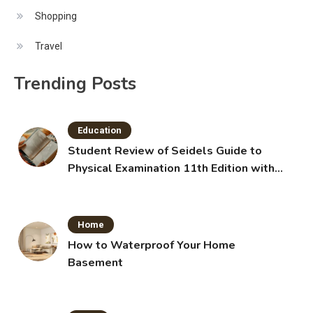
Shopping
Travel
Trending Posts
Education
Student Review of Seidels Guide to
Physical Examination 11th Edition with
Clinical Skills
Home
How to Waterproof Your Home
Basement