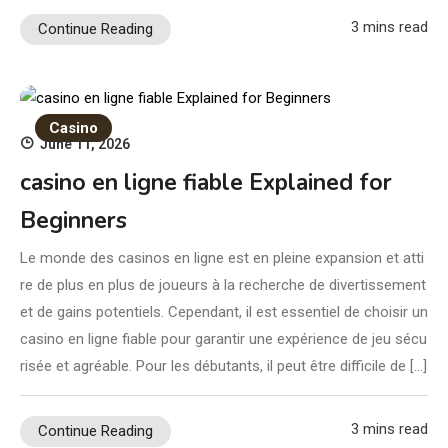
3 mins read
Continue Reading
Casino
June 11, 2026
casino en ligne fiable Explained for
Beginners
Le monde des casinos en ligne est en pleine expansion et atti
re de plus en plus de joueurs à la recherche de divertissement
et de gains potentiels. Cependant, il est essentiel de choisir un
casino en ligne fiable pour garantir une expérience de jeu sécu
risée et agréable. Pour les débutants, il peut être difficile de […]
3 mins read
Continue Reading