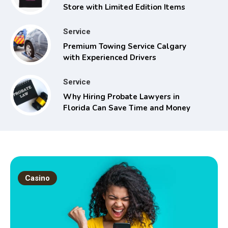
Store with Limited Edition Items
Service
Premium Towing Service Calgary
with Experienced Drivers
Service
Why Hiring Probate Lawyers in
Florida Can Save Time and Money
Casino