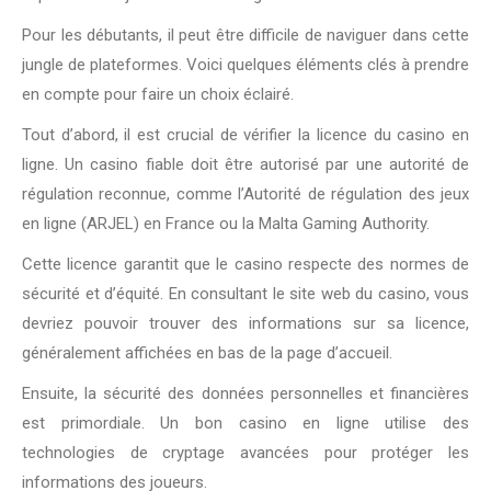
Pour les débutants, il peut être difficile de naviguer dans cette
jungle de plateformes. Voici quelques éléments clés à prendre
en compte pour faire un choix éclairé.
Tout d’abord, il est crucial de vérifier la licence du casino en
ligne. Un casino fiable doit être autorisé par une autorité de
régulation reconnue, comme l’Autorité de régulation des jeux
en ligne (ARJEL) en France ou la Malta Gaming Authority.
Cette licence garantit que le casino respecte des normes de
sécurité et d’équité. En consultant le site web du casino, vous
devriez pouvoir trouver des informations sur sa licence,
généralement affichées en bas de la page d’accueil.
Ensuite, la sécurité des données personnelles et financières
est primordiale. Un bon casino en ligne utilise des
technologies de cryptage avancées pour protéger les
informations des joueurs.