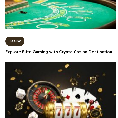
Casino
Explore Elite Gaming with Crypto Casino Destination