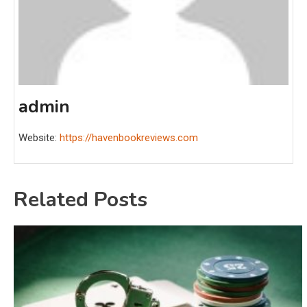
admin
Website:
https://havenbookreviews.com
Related Posts