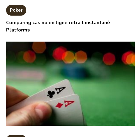
Poker
Comparing casino en ligne retrait instantané
Platforms