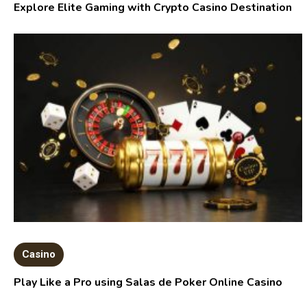
Explore Elite Gaming with Crypto Casino Destination
Casino
Play Like a Pro using Salas de Poker Online Casino