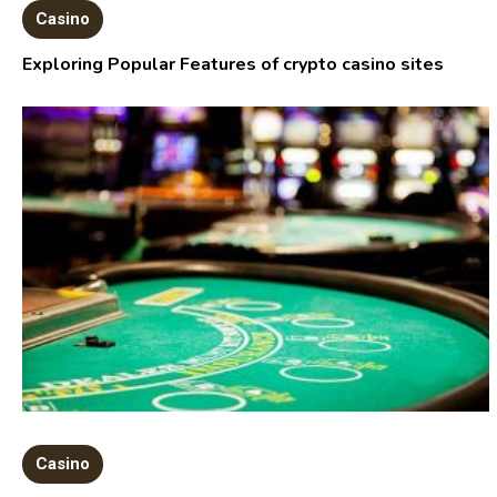
Casino
Exploring Popular Features of crypto casino sites
Casino