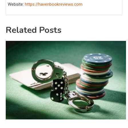
Website:
https://havenbookreviews.com
Related Posts