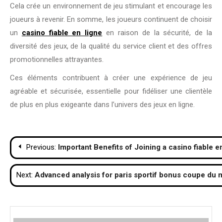
Cela crée un environnement de jeu stimulant et encourage les
joueurs à revenir. En somme, les joueurs continuent de choisir
un
casino fiable en ligne
en raison de la sécurité, de la
diversité des jeux, de la qualité du service client et des offres
promotionnelles attrayantes.
Ces éléments contribuent à créer une expérience de jeu
agréable et sécurisée, essentielle pour fidéliser une clientèle
de plus en plus exigeante dans l’univers des jeux en ligne.
Post
Previous:
Important Benefits of Joining a casino fiable e
navigation
Next:
Advanced analysis for paris sportif bonus coupe du