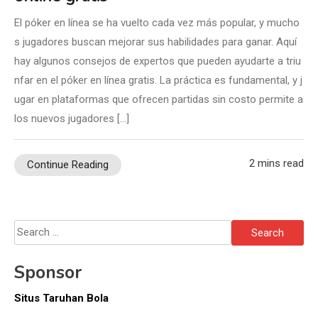
El póker en línea se ha vuelto cada vez más popular, y mucho
s jugadores buscan mejorar sus habilidades para ganar. Aquí
hay algunos consejos de expertos que pueden ayudarte a triu
nfar en el póker en línea gratis. La práctica es fundamental, y j
ugar en plataformas que ofrecen partidas sin costo permite a
los nuevos jugadores […]
2 mins read
Continue Reading
Search
for:
Sponsor
Situs Taruhan Bola