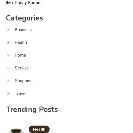
IMix Parlay Sbobet
Categories
Business
Health
Home
Service
Shopping
Travel
Trending Posts
Health