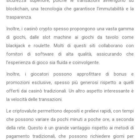
sicurezza superiore, poiché le transazioni avvengono su
blockchain, una tecnologia che garantisce l’immutabilità e la
trasparenza.
Inoltre, i casinò crypto spesso propongono una vasta gamma
di giochi, dalle slot machine ai giochi da tavolo come
blackjack e roulette. Molti di questi siti collaborano con
fornitori di software di alta qualità, assicurando che
l’esperienza di gioco sia fluida e coinvolgente.
Inoltre, i giocatori possono approfittare di bonus e
promozioni esclusive, spesso più generosi rispetto a quelli
offerti dai casinò tradizionali. Un altro aspetto interessante è
la velocità delle transazioni.
Le criptovalute permettono depositi e prelievi rapidi, con tempi
che possono variare da pochi minuti a poche ore, a seconda
della rete. Questo è un grande vantaggio rispetto ai metodi di
pagamento tradizionali, che possono richiedere giorni per