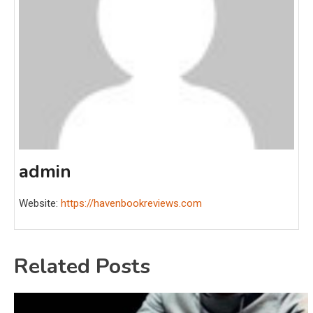
admin
Website:
https://havenbookreviews.com
Related Posts