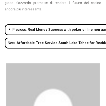
gioco d’azzardo promette di rendere il futuro dei casinò
ancora più interessante.
Post
Previous:
Real Money Success with poker online non a
navigation
Next:
Affordable Tree Service South Lake Tahoe for Reside