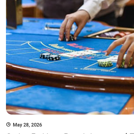
May 28, 2026