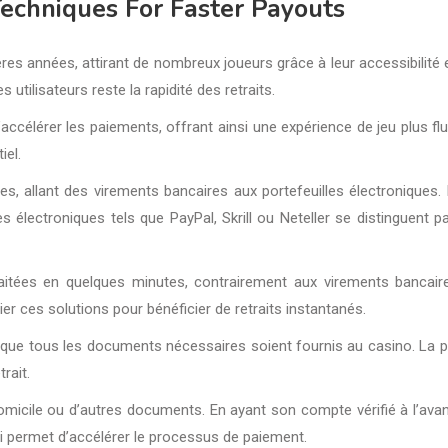
Techniques For Faster Payouts
es années, attirant de nombreux joueurs grâce à leur accessibilité e
utilisateurs reste la rapidité des retraits.
ccélérer les paiements, offrant ainsi une expérience de jeu plus flu
iel.
, allant des virements bancaires aux portefeuilles électroniques.
s électroniques tels que PayPal, Skrill ou Neteller se distinguent pa
raitées en quelques minutes, contrairement aux virements bancair
ier ces solutions pour bénéficier de retraits instantanés.
et que tous les documents nécessaires soient fournis au casino. La p
rait.
e domicile ou d’autres documents. En ayant son compte vérifié à l’avan
qui permet d’accélérer le processus de paiement.