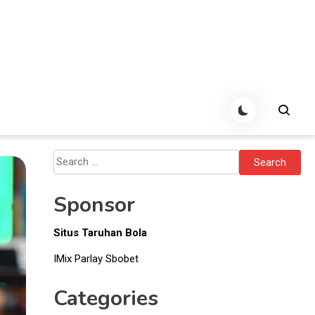
Search
for:
Sponsor
Situs Taruhan Bola
IMix Parlay Sbobet
Categories